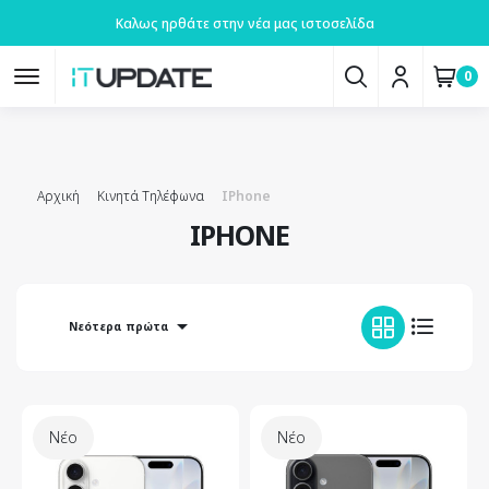
Καλως ηρθάτε στην νέα μας ιστοσελίδα
0
Αρχική
Κινητά Τηλέφωνα
IPhone
IPHONE

Νεότερα πρώτα
Νέο
Νέο