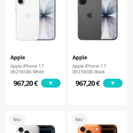
Apple
Apple
Apple iPhone 17
Apple iPhone 17
(8/256GB) White
(8/256GB) Black
967,20 €
967,20 €
shopping_cart
shopping_cart
Τιμή
Τιμή
Νέο
Νέο