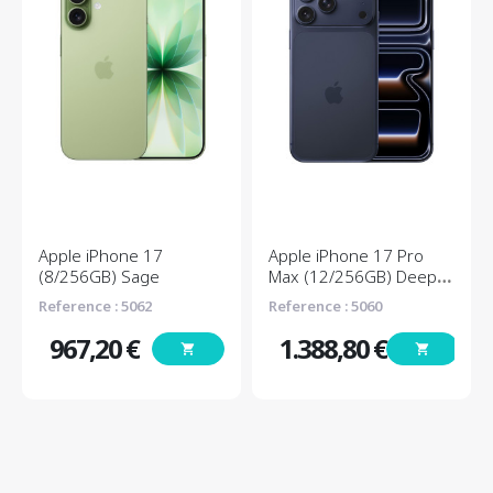
Apple iPhone 17
Apple iPhone 17 Pro
(8/256GB) Sage
Max (12/256GB) Deep
Blue
Reference : 5062
Reference : 5060
967,20 €
1.388,80 €
shopping_cart
shopping_cart
Τιμή
Τιμή