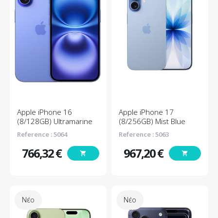
Apple iPhone 16
Apple iPhone 17
(8/128GB) Ultramarine
(8/256GB) Mist Blue
Reference : 5064
Reference : 5063
766,32 €
967,20 €
shopping_cart
shopping_cart
Τιμή
Τιμή
Νέο
Νέο