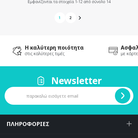
Εμφανίζονται τα στοιχεία 1-12 από σύνολο 14

1
2
Η καλύτερη ποιότητα
Ασφαλ
στις καλύτερες τιμές
με κάρτε
Newsletter
ΠΛΗΡΟΦΟΡΙΕΣ