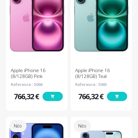
Apple iPhone 16
Apple iPhone 16
(8/128GB) Pink
(8/128GB) Teal
Reference : 5066
Reference : 5065
766,32 €
766,32 €
shopping_cart
shopping_cart
Τιμή
Τιμή
Νέο
Νέο