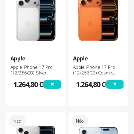
Apple
Apple
Apple iPhone 17 Pro
Apple iPhone 17 Pro
(12/256GB) Silver
(12/256GB) Cosmic
Orange
1.264,80 €
1.264,80 €
shopping_cart
shopping_cart
Τιμή
Τιμή
Νέο
Νέο