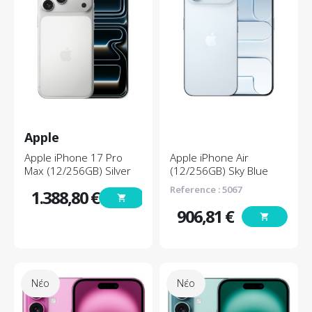
Apple
Apple iPhone 17 Pro
Apple iPhone Air
Max (12/256GB) Silver
(12/256GB) Sky Blue
Reference : 5067
1.388,80 €
shopping_cart
Τιμή
906,81 €
shopping_cart
Τιμή
Νέο
Νέο