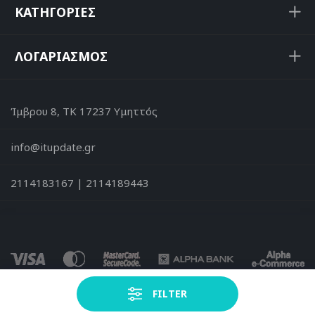
ΚΑΤΗΓΟΡΙΕΣ
ΛΟΓΑΡΙΑΣΜΟΣ
Ίμβρου 8, ΤΚ 17237 Υμηττός
info@itupdate.gr
2114183167 | 2114189443
© 2026 - Development by Nextpointer.gr™
FILTER