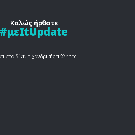
Καλώς ήρθατε
#μεItUpdate
όπιστο δίκτυο χονδρικής πώλησης